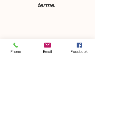
terme.
Phone
Email
Facebook
Qui suis je ?
Moi, c'est Laura Pelletier.
Je pratique le
conseil en image
à Vesoul
, en Haute-Saône et à
travers la région depuis 11 ans.
Faisons davantage connaissance,
découvre-en plus sur mon histoire