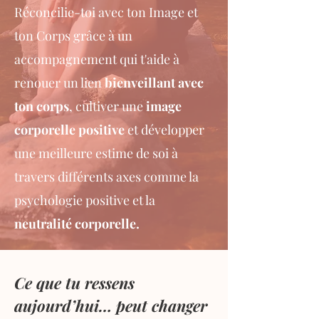
Réconcilie-toi avec ton Image et
ton Corps grâce à un
accompagnement
qui t'aide à
renouer un lien
bienveillant avec
ton corps
, cultiver une
image
corporelle positive
et développer
une meilleure estime de soi à
travers différents axes comme la
psychologie positive et la
neutralité corporelle.
Ce que tu ressens
aujourd’hui… peut changer