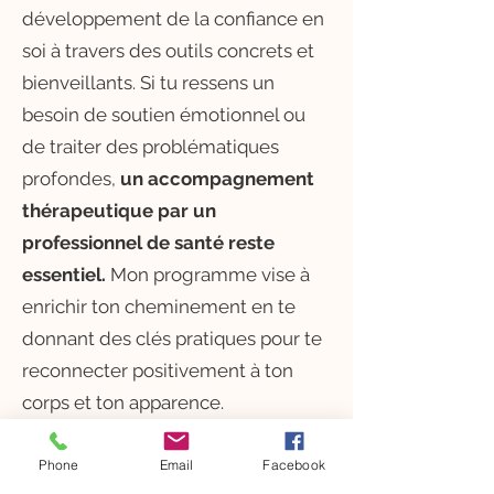
développement de la confiance en
soi à travers des outils concrets et
bienveillants. Si tu ressens un
besoin de soutien émotionnel ou
de traiter des problématiques
profondes,
un accompagnement
thérapeutique par un
professionnel de santé reste
essentiel.
Mon programme vise à
enrichir ton cheminement en te
donnant des clés pratiques pour te
reconnecter positivement à ton
corps et ton apparence.
J'ai déjà été suivi en
psychothérapie en quoi cet
Phone
Email
Facebook
accompagnement est différent ?