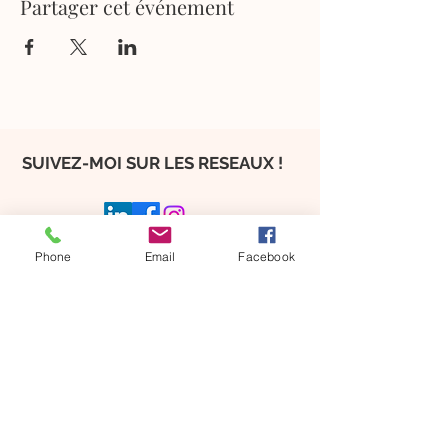
Partager cet événement
SUIVEZ-MOI SUR LES RESEAUX !
Phone
Email
Facebook
Laura Pelletier,
conseillère en image et
spécialiste de la réconciliation
corporelle depuis 2014,
accompagne les
personnes en difficultées avec leur image
,
complexées
à retrouver confiance en
elles, mieux
accepter leur corps
,
s'habiller avec plaisir et développer une
relation plus sereine avec leur
apparence.